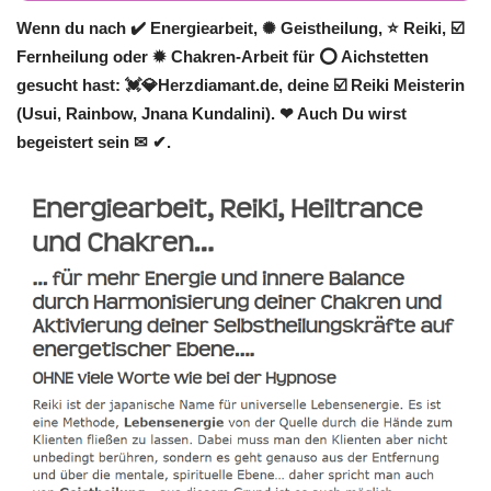
Wenn du nach ✔️ Energiearbeit, ✺ Geistheilung, ⭐ Reiki, ☑️
Fernheilung oder ✹ Chakren-Arbeit für ⭕ Aichstetten
gesucht hast: 💓️💎Herzdiamant.de, deine ☑️ Reiki Meisterin
(Usui, Rainbow, Jnana Kundalini). ❤ Auch Du wirst
begeistert sein ✉ ✔.