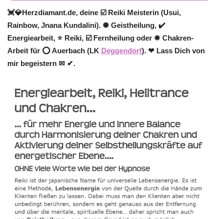
💓️💎Herzdiamant.de, deine ☑️ Reiki Meisterin (Usui,
Rainbow, Jnana Kundalini). ✺ Geistheilung, ✔️
Energiearbeit, ⭐ Reiki, ☑️ Fernheilung oder ✹ Chakren-
Arbeit für ⭕ Auerbach (LK
Deggendorf
). ❤ Lass Dich von
mir begeistern ✉ ✔.