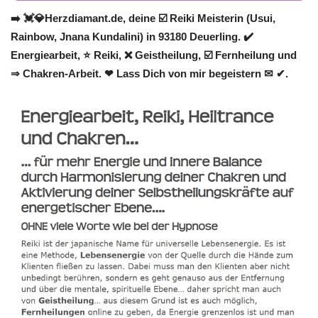
➡️ 💓️💎Herzdiamant.de, deine ☑️ Reiki Meisterin (Usui,
Rainbow, Jnana Kundalini) in 93180 Deuerling. ✔️
Energiearbeit, ⭐ Reiki, ❌ Geistheilung, ☑️ Fernheilung und
⇒ Chakren-Arbeit. ❤ Lass Dich von mir begeistern ✉ ✔.