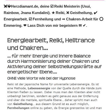
💓️💎Herzdiamant.de, deine ☑️ Reiki Meisterin (Usui,
Rainbow, Jnana Kundalini). ★ Reiki, ❌ Geistheilung, ✔️
Energiearbeit, ☑️ Fernheilung und ⇒ Chakren-Arbeit für ⭕
Emmering. ❤ Lass Dich von mir begeistern ✉ ✔.