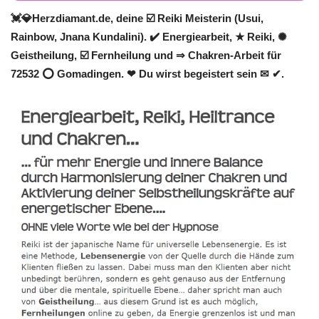
💓️💎Herzdiamant.de, deine ☑️ Reiki Meisterin (Usui,
Rainbow, Jnana Kundalini). ✔️ Energiearbeit, ★ Reiki, ✺
Geistheilung, ☑️ Fernheilung und ⇒ Chakren-Arbeit für
72532 ⭕ Gomadingen. ❤ Du wirst begeistert sein ✉ ✔.