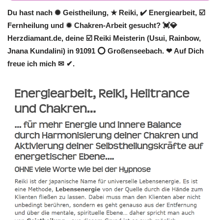
Du hast nach ✺ Geistheilung, ★ Reiki, ✔️ Energiearbeit, ☑️
Fernheilung und ✹ Chakren-Arbeit gesucht? 💓️💎
Herzdiamant.de, deine ☑️ Reiki Meisterin (Usui, Rainbow,
Jnana Kundalini) in 91091 ⭕ Großenseebach. ❤ Auf Dich
freue ich mich ✉ ✔.