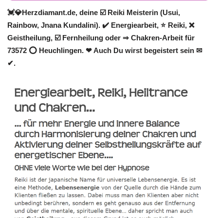
💓️💎Herzdiamant.de, deine ☑️ Reiki Meisterin (Usui,
Rainbow, Jnana Kundalini). ✔️ Energiearbeit, ⭐ Reiki, ❌
Geistheilung, ☑️ Fernheilung oder ⇒ Chakren-Arbeit für
73572 ⭕ Heuchlingen. ❤ Auch Du wirst begeistert sein ✉
✔.