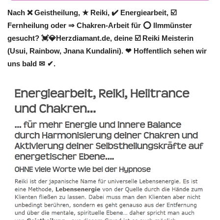
Nach ❌ Geistheilung, ★ Reiki, ✔️ Energiearbeit, ☑️
Fernheilung oder ⇒ Chakren-Arbeit für ⭕ Ilmmünster
gesucht? 💓️💎Herzdiamant.de, deine ☑️ Reiki Meisterin
(Usui, Rainbow, Jnana Kundalini). ❤ Hoffentlich sehen wir
uns bald ✉ ✔.