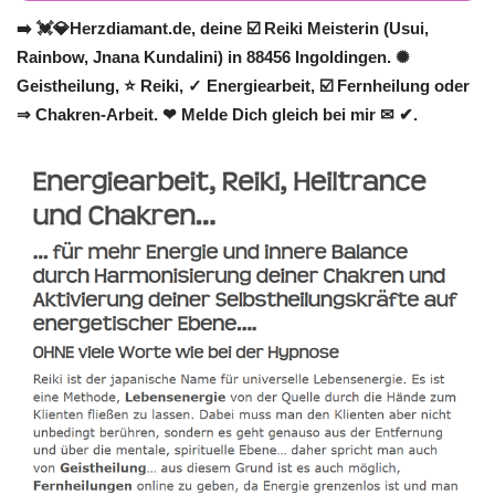
➡️ 💓️💎Herzdiamant.de, deine ☑️ Reiki Meisterin (Usui,
Rainbow, Jnana Kundalini) in 88456 Ingoldingen. ✺
Geistheilung, ⭐ Reiki, ✓ Energiearbeit, ☑️ Fernheilung oder
⇒ Chakren-Arbeit. ❤ Melde Dich gleich bei mir ✉ ✔.