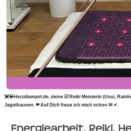
💓️💎Herzdiamant.de, deine ☑️ Reiki Meisterin (Usui, Rain
Jagsthausen. ❤ Auf Dich freue ich mich schon ✉ ✔.