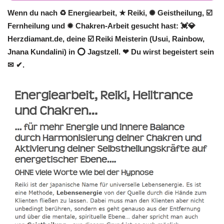
Wenn du nach ♻ Energiearbeit, ★ Reiki, ✺ Geistheilung, ☑️
Fernheilung und ✹ Chakren-Arbeit gesucht hast: 💓️💎
Herzdiamant.de, deine ☑️ Reiki Meisterin (Usui, Rainbow,
Jnana Kundalini) in ⭕ Jagstzell. ❤ Du wirst begeistert sein
✉ ✔.