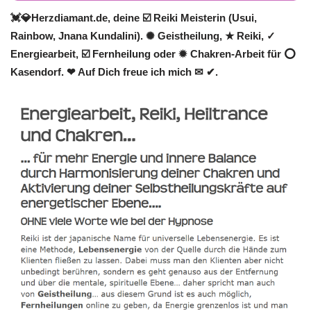
💓️💎Herzdiamant.de, deine ☑️ Reiki Meisterin (Usui,
Rainbow, Jnana Kundalini). ✺ Geistheilung, ★ Reiki, ✓
Energiearbeit, ☑️ Fernheilung oder ✹ Chakren-Arbeit für ⭕
Kasendorf. ❤ Auf Dich freue ich mich ✉ ✔.