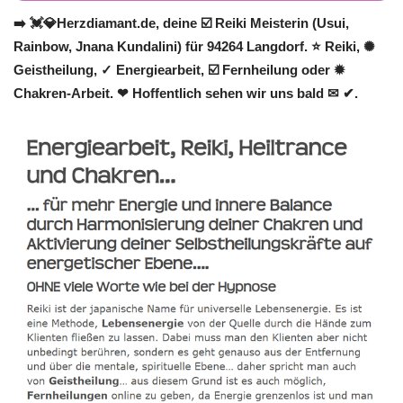
➡️ 💓️💎Herzdiamant.de, deine ☑️ Reiki Meisterin (Usui,
Rainbow, Jnana Kundalini) für 94264 Langdorf. ⭐ Reiki, ✺
Geistheilung, ✓ Energiearbeit, ☑️ Fernheilung oder ✹
Chakren-Arbeit. ❤ Hoffentlich sehen wir uns bald ✉ ✔.