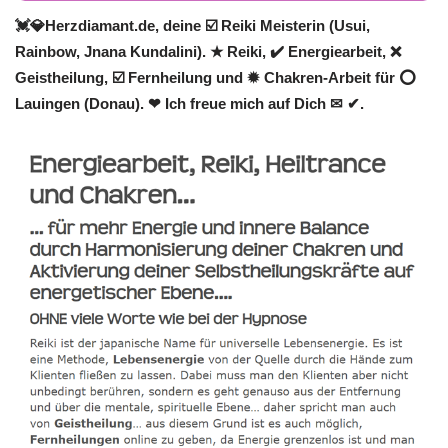
💓️💎Herzdiamant.de, deine ☑️ Reiki Meisterin (Usui,
Rainbow, Jnana Kundalini). ★ Reiki, ✔️ Energiearbeit, ❌
Geistheilung, ☑️ Fernheilung und ✹ Chakren-Arbeit für ⭕
Lauingen (Donau). ❤ Ich freue mich auf Dich ✉ ✔.