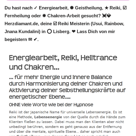
Du hast nach ✓ Energiearbeit, ✺ Geistheilung, ★ Reiki, ☑️
Fernheilung oder ✹ Chakren-Arbeit gesucht? 💓️💎
Herzdiamant.de, deine ☑️ Reiki Meisterin (Usui, Rainbow,
Jnana Kundalini) in ⭕ Lisberg. ❤ Lass Dich von mir
begeistern ✉ ✔.