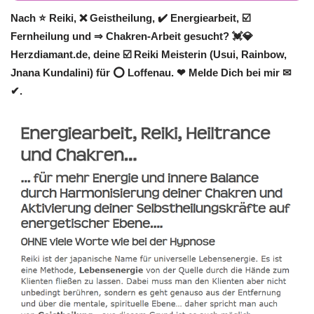
Nach ⭐ Reiki, ❌ Geistheilung, ✔️ Energiearbeit, ☑️
Fernheilung und ⇒ Chakren-Arbeit gesucht? 💓️💎
Herzdiamant.de, deine ☑️ Reiki Meisterin (Usui, Rainbow,
Jnana Kundalini) für ⭕ Loffenau. ❤ Melde Dich bei mir ✉
✔.