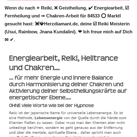
Wenn du nach ⭐ Reiki, ❌ Geistheilung, ✔️ Energiearbeit, ☑️
Fernheilung und ⇒ Chakren-Arbeit für 84533 ⭕ Marktl
gesucht hast: 💓️💎Herzdiamant.de, deine ☑️ Reiki Meisterin
(Usui, Rainbow, Jnana Kundalini). ❤ Ich freue mich auf Dich
✉ ✔.