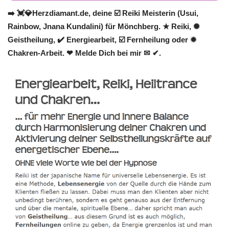
➡️ 💓️💎Herzdiamant.de, deine ☑️ Reiki Meisterin (Usui,
Rainbow, Jnana Kundalini) für Mönchberg. ★ Reiki, ✺
Geistheilung, ✔️ Energiearbeit, ☑️ Fernheilung oder ✹
Chakren-Arbeit. ❤ Melde Dich bei mir ✉ ✔.