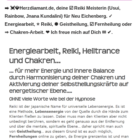
➡️ 💓️💎Herzdiamant.de, deine ☑️ Reiki Meisterin (Usui,
Rainbow, Jnana Kundalini) für Neu Eichenberg. ✓
Energiearbeit, ⭐ Reiki, ✺ Geistheilung, ☑️ Fernheilung oder
⇒ Chakren-Arbeit. ❤ Ich freue mich auf Dich ✉ ✔.