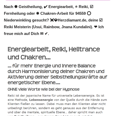
Nach ✺ Geistheilung, ✔️ Energiearbeit, ⭐ Reiki, ☑️
Fernheilung oder ✹ Chakren-Arbeit für 94559 ⭕
Niederwinkling gesucht? 💓️💎Herzdiamant.de, deine ☑️
Reiki Meisterin (Usui, Rainbow, Jnana Kundalini). ❤ Ich
freue mich auf Dich ✉ ✔.