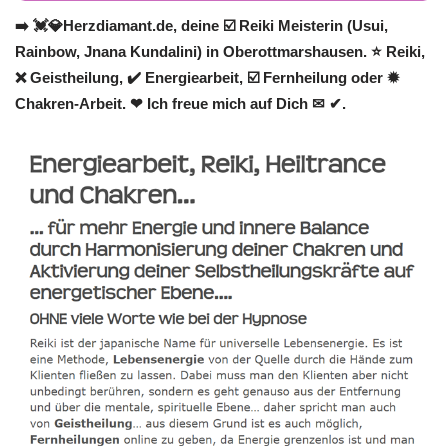
➡️ 💓️💎Herzdiamant.de, deine ☑️ Reiki Meisterin (Usui,
Rainbow, Jnana Kundalini) in Oberottmarshausen. ⭐ Reiki,
❌ Geistheilung, ✔️ Energiearbeit, ☑️ Fernheilung oder ✹
Chakren-Arbeit. ❤ Ich freue mich auf Dich ✉ ✔.