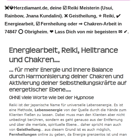
💓️💎Herzdiamant.de, deine ☑️ Reiki Meisterin (Usui,
Rainbow, Jnana Kundalini). ❌ Geistheilung, ⭐ Reiki, ✔️
Energiearbeit, ☑️ Fernheilung oder ⇒ Chakren-Arbeit in
74847 ⭕ Obrigheim. ❤ Lass Dich von mir begeistern ✉ ✔.