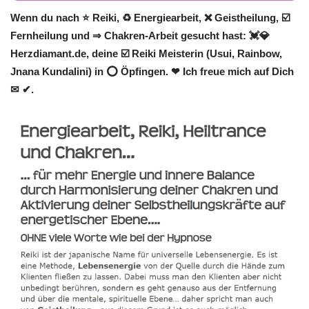
Wenn du nach ⭐ Reiki, ♻ Energiearbeit, ❌ Geistheilung, ☑️
Fernheilung und ⇒ Chakren-Arbeit gesucht hast: 💓️💎
Herzdiamant.de, deine ☑️ Reiki Meisterin (Usui, Rainbow,
Jnana Kundalini) in ⭕ Öpfingen. ❤ Ich freue mich auf Dich
✉ ✔.