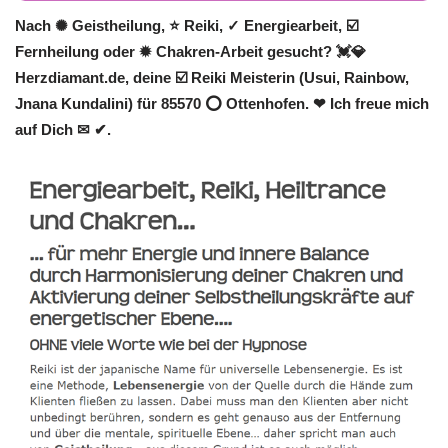
Nach ✺ Geistheilung, ⭐ Reiki, ✓ Energiearbeit, ☑️
Fernheilung oder ✹ Chakren-Arbeit gesucht? 💓️💎
Herzdiamant.de, deine ☑️ Reiki Meisterin (Usui, Rainbow,
Jnana Kundalini) für 85570 ⭕ Ottenhofen. ❤ Ich freue mich
auf Dich ✉ ✔.