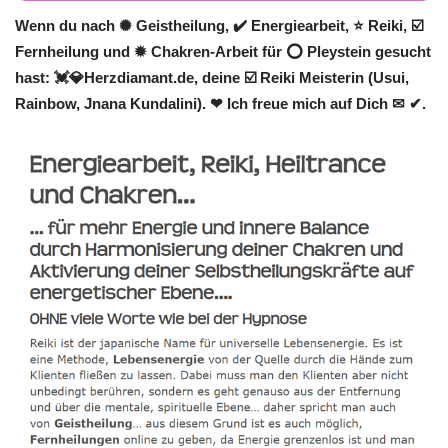
Wenn du nach ✺ Geistheilung, ✔️ Energiearbeit, ⭐ Reiki, ☑️
Fernheilung und ✹ Chakren-Arbeit für ⭕ Pleystein gesucht
hast: 💓️💎Herzdiamant.de, deine ☑️ Reiki Meisterin (Usui,
Rainbow, Jnana Kundalini). ❤ Ich freue mich auf Dich ✉ ✔.