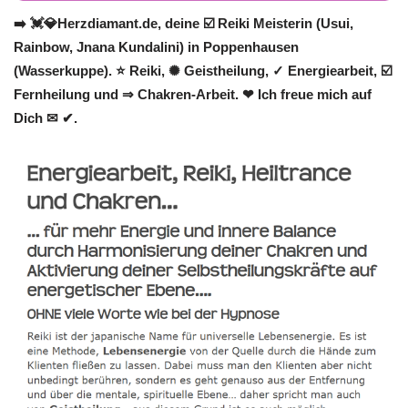
➡️ 💓️💎Herzdiamant.de, deine ☑️ Reiki Meisterin (Usui,
Rainbow, Jnana Kundalini) in Poppenhausen
(Wasserkuppe). ⭐ Reiki, ✺ Geistheilung, ✓ Energiearbeit, ☑️
Fernheilung und ⇒ Chakren-Arbeit. ❤ Ich freue mich auf
Dich ✉ ✔.