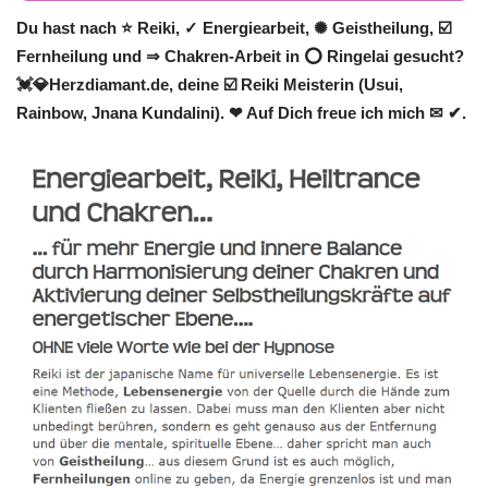
Du hast nach ⭐ Reiki, ✓ Energiearbeit, ✺ Geistheilung, ☑️
Fernheilung und ⇒ Chakren-Arbeit in ⭕ Ringelai gesucht?
💓️💎Herzdiamant.de, deine ☑️ Reiki Meisterin (Usui,
Rainbow, Jnana Kundalini). ❤ Auf Dich freue ich mich ✉ ✔.