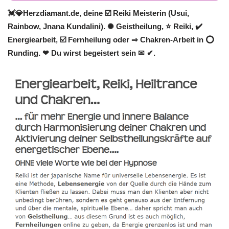
💓️💎Herzdiamant.de, deine ☑️ Reiki Meisterin (Usui,
Rainbow, Jnana Kundalini). ✺ Geistheilung, ⭐ Reiki, ✔️
Energiearbeit, ☑️ Fernheilung oder ⇒ Chakren-Arbeit in ⭕
Runding. ❤ Du wirst begeistert sein ✉ ✔.