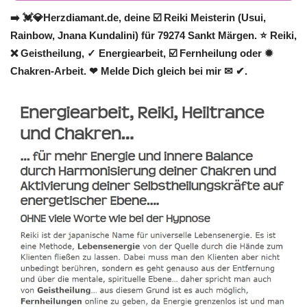
➡️ 💓️💎Herzdiamant.de, deine ☑️ Reiki Meisterin (Usui,
Rainbow, Jnana Kundalini) für 79274 Sankt Märgen. ⭐ Reiki,
❌ Geistheilung, ✓ Energiearbeit, ☑️ Fernheilung oder ✹
Chakren-Arbeit. ❤ Melde Dich gleich bei mir ✉ ✔.