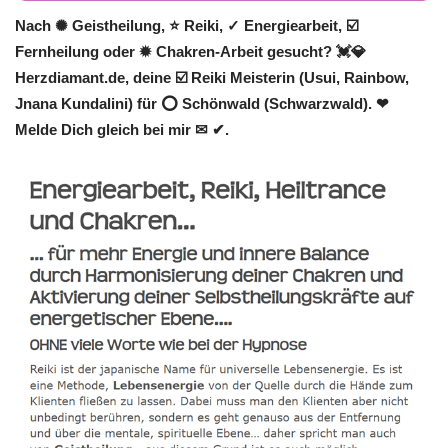
Nach ✺ Geistheilung, ⭐ Reiki, ✓ Energiearbeit, ☑️
Fernheilung oder ✹ Chakren-Arbeit gesucht? 💓️💎
Herzdiamant.de, deine ☑️ Reiki Meisterin (Usui, Rainbow,
Jnana Kundalini) für ⭕ Schönwald (Schwarzwald). ❤
Melde Dich gleich bei mir ✉ ✔.