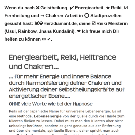
Wenn du nach ❌ Geistheilung, ✔️ Energiearbeit, ★ Reiki, ☑️
Fernheilung und ⇒ Chakren-Arbeit in ⭕ Stadtprozelten
gesucht hast: 💓️💎Herzdiamant.de, deine ☑️ Reiki Meisterin
(Usui, Rainbow, Jnana Kundalini). ❤ Ich freue mich Dir
helfen zu können ✉ ✔.