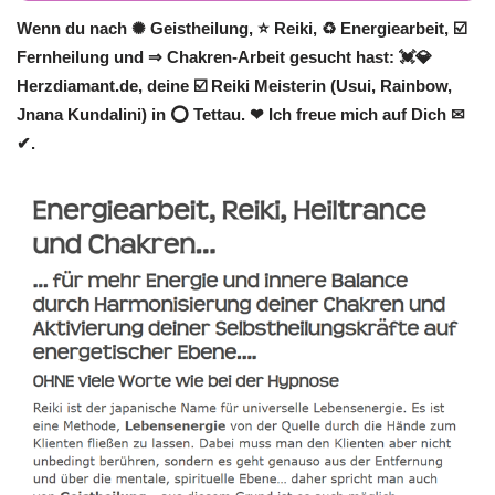
Wenn du nach ✺ Geistheilung, ⭐ Reiki, ♻ Energiearbeit, ☑️
Fernheilung und ⇒ Chakren-Arbeit gesucht hast: 💓️💎
Herzdiamant.de, deine ☑️ Reiki Meisterin (Usui, Rainbow,
Jnana Kundalini) in ⭕ Tettau. ❤ Ich freue mich auf Dich ✉
✔.