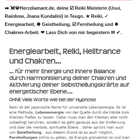
➡️ 💓️💎Herzdiamant.de, deine ☑️ Reiki Meisterin (Usui,
Rainbow, Jnana Kundalini) in Teugn. ★ Reiki, ✓
Energiearbeit, ✺ Geistheilung, ☑️ Fernheilung und ✹
Chakren-Arbeit. ❤ Lass Dich von mir begeistern ✉ ✔.