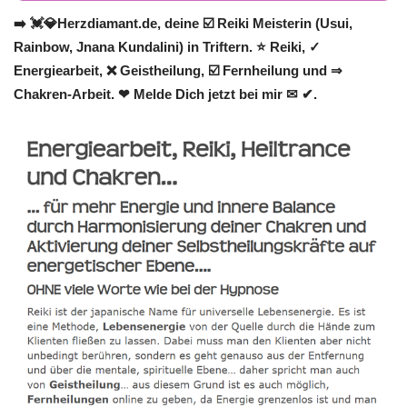
➡️ 💓️💎Herzdiamant.de, deine ☑️ Reiki Meisterin (Usui,
Rainbow, Jnana Kundalini) in Triftern. ⭐ Reiki, ✓
Energiearbeit, ❌ Geistheilung, ☑️ Fernheilung und ⇒
Chakren-Arbeit. ❤ Melde Dich jetzt bei mir ✉ ✔.