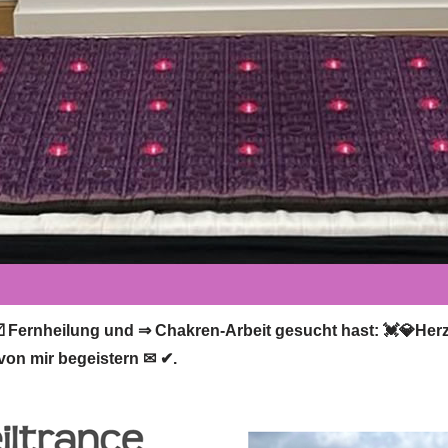
️ Fernheilung und ⇒ Chakren-Arbeit gesucht hast: 💓️💎Herzd
von mir begeistern ✉ ✔.