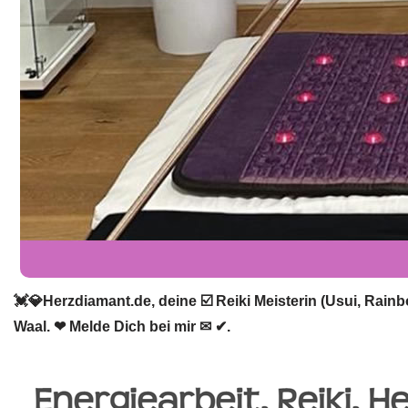
💓️💎Herzdiamant.de, deine ☑️ Reiki Meisterin (Usui, Rain
Waal. ❤ Melde Dich bei mir ✉ ✔.