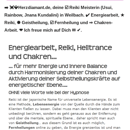
➡️ 💓️💎Herzdiamant.de, deine ☑️ Reiki Meisterin (Usui,
Rainbow, Jnana Kundalini) in Weilbach. ✔️ Energiearbeit, ★
Reiki, ✺ Geistheilung, ☑️ Fernheilung und ⇒ Chakren-
Arbeit. ❤ Ich freue mich auf Dich ✉ ✔.