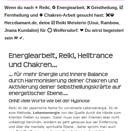
Wenn du nach ⭐ Reiki, ♻ Energiearbeit, ❌ Geistheilung, ☑️
Fernheilung und ✹ Chakren-Arbeit gesucht hast: 💓️💎
Herzdiamant.de, deine ☑️ Reiki Meisterin (Usui, Rainbow,
Jnana Kundalini) für ⭕ Wolfersdorf. ❤ Du wirst begeistert
sein ✉ ✔.