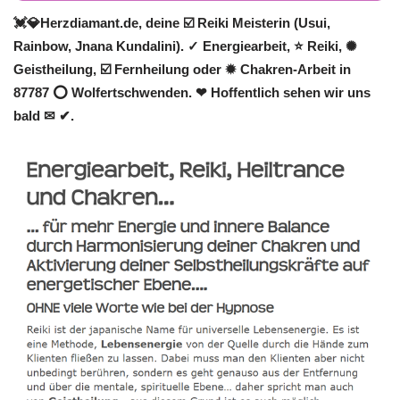
💓️💎Herzdiamant.de, deine ☑️ Reiki Meisterin (Usui,
Rainbow, Jnana Kundalini). ✓ Energiearbeit, ⭐ Reiki, ✺
Geistheilung, ☑️ Fernheilung oder ✹ Chakren-Arbeit in
87787 ⭕ Wolfertschwenden. ❤ Hoffentlich sehen wir uns
bald ✉ ✔.