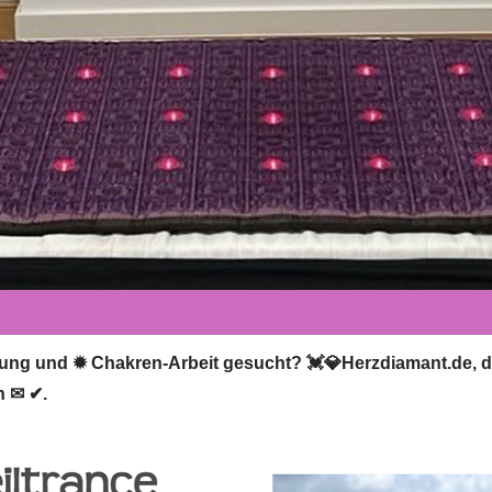
ilung und ✹ Chakren-Arbeit gesucht? 💓️💎Herzdiamant.de, de
n ✉ ✔.