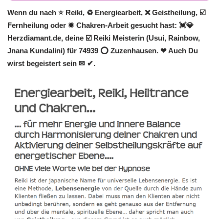
Wenn du nach ⭐ Reiki, ♻ Energiearbeit, ❌ Geistheilung, ☑️
Fernheilung oder ✹ Chakren-Arbeit gesucht hast: 💓️💎
Herzdiamant.de, deine ☑️ Reiki Meisterin (Usui, Rainbow,
Jnana Kundalini) für 74939 ⭕ Zuzenhausen. ❤ Auch Du
wirst begeistert sein ✉ ✔.