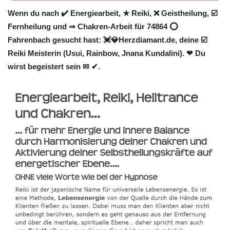
Wenn du nach ✔️ Energiearbeit, ★ Reiki, ❌ Geistheilung, ☑️
Fernheilung und ⇒ Chakren-Arbeit für 74864 ⭕
Fahrenbach gesucht hast: 💓️💎Herzdiamant.de, deine ☑️
Reiki Meisterin (Usui, Rainbow, Jnana Kundalini). ❤ Du
wirst begeistert sein ✉ ✔.