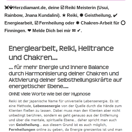
💓️💎Herzdiamant.de, deine ☑️ Reiki Meisterin (Usui,
Rainbow, Jnana Kundalini). ★ Reiki, ✺ Geistheilung, ✔️
Energiearbeit, ☑️ Fernheilung oder ✹ Chakren-Arbeit für ⭕
Finningen. ❤ Melde Dich bei mir ✉ ✔.