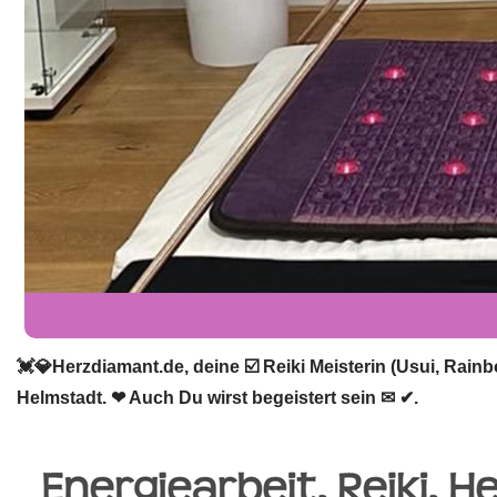
💓️💎Herzdiamant.de, deine ☑️ Reiki Meisterin (Usui, Rain
Helmstadt. ❤ Auch Du wirst begeistert sein ✉ ✔.