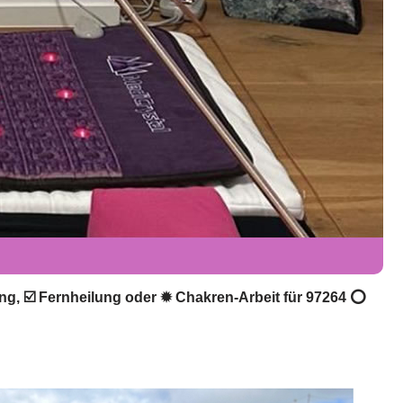
lung, ☑️ Fernheilung oder ✹ Chakren-Arbeit für 97264 ⭕