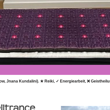
bow, Jnana Kundalini). ★ Reiki, ✓ Energiearbeit, ❌ Geisthei