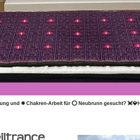
ilung und ✹ Chakren-Arbeit für ⭕ Neubrunn gesucht? 💓️💎He