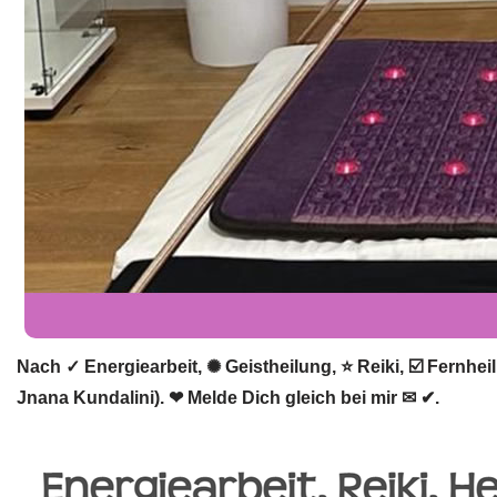
Nach ✓ Energiearbeit, ✺ Geistheilung, ⭐ Reiki, ☑️ Fernhe
Jnana Kundalini). ❤ Melde Dich gleich bei mir ✉ ✔.