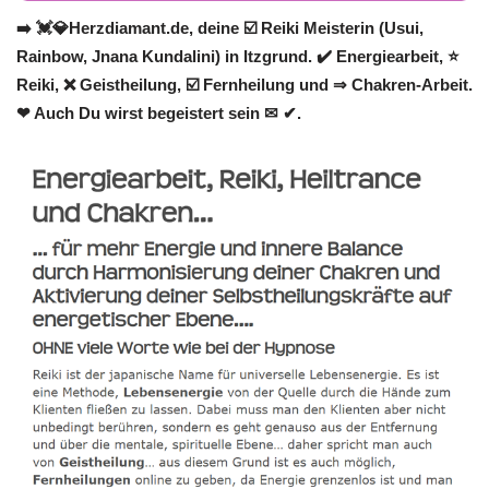
➡️ 💓️💎Herzdiamant.de, deine ☑️ Reiki Meisterin (Usui,
Rainbow, Jnana Kundalini) in Itzgrund. ✔️ Energiearbeit, ⭐
Reiki, ❌ Geistheilung, ☑️ Fernheilung und ⇒ Chakren-Arbeit.
❤ Auch Du wirst begeistert sein ✉ ✔.