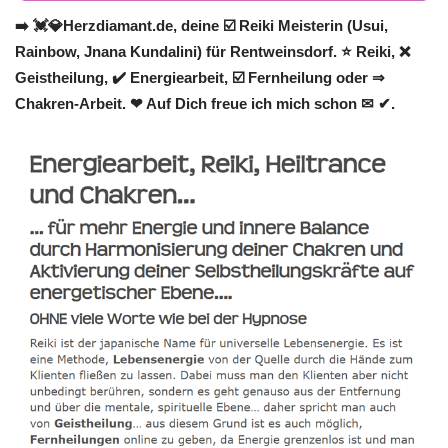
➡️ 💓️💎Herzdiamant.de, deine ☑️ Reiki Meisterin (Usui,
Rainbow, Jnana Kundalini) für Rentweinsdorf. ⭐ Reiki, ❌
Geistheilung, ✔️ Energiearbeit, ☑️ Fernheilung oder ⇒
Chakren-Arbeit. ❤ Auf Dich freue ich mich schon ✉ ✔.