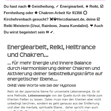
Du hast nach ✺ Geistheilung, ✓ Energiearbeit, ★ Reiki, ☑️
Fernheilung oder ✹ Chakren-Arbeit für 91356 ⭕
Kirchehrenbach gesucht? 💓️💎Herzdiamant.de, deine ☑️
Reiki Meisterin (Usui, Rainbow, Jnana Kundalini). ❤ Auch
Du wirst begeistert sein ✉ ✔.