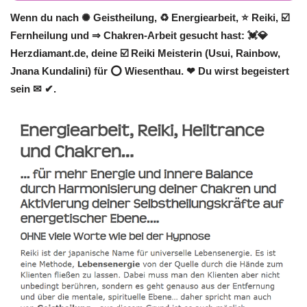
Wenn du nach ✺ Geistheilung, ♻ Energiearbeit, ⭐ Reiki, ☑️
Fernheilung und ⇒ Chakren-Arbeit gesucht hast: 💓️💎
Herzdiamant.de, deine ☑️ Reiki Meisterin (Usui, Rainbow,
Jnana Kundalini) für ⭕ Wiesenthau. ❤ Du wirst begeistert
sein ✉ ✔.